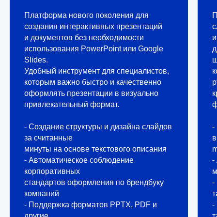
Платформа нового поколения для
П
создания интерактивных презентаций
с
и документов без необходимости
и
использования PowerPoint или Google
д
Slides.
ш
Удобный инструмент для специалистов,
к
которым важно быстро и качественно
р
оформлять презентации в визуально
к
привлекательный формат.
ф
- Создание структуры и дизайна слайдов
-
за считанные
в
минуты на основе текстового описания
m
- Автоматическое соблюдение
-
корпоративных
м
стандартов оформления по брендбуку
-
компаний
т
- Поддержка форматов PPTX, PDF и
-
другие
т