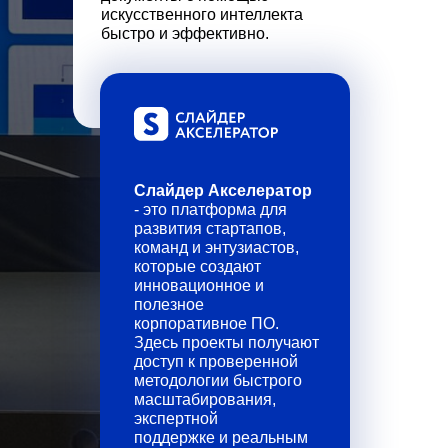
искусственного интеллекта
быстро и эффективно.
Слайдер Акселератор
- это платформа для
развития стартапов,
команд и энтузиастов,
которые создают
инновационное и
полезное
корпоративное ПО.
Здесь проекты получают
доступ к проверенной
методологии быстрого
масштабирования,
экспертной
поддержке и реальным