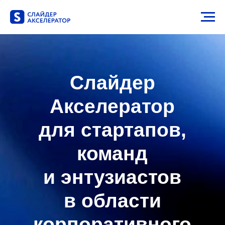
Слайдер
Акселератор
для стартапов,
команд
и энтузиастов
в области
корпоративного
офисного ПО
Присоединяйтесь к бесплатному
акселератору и получите
инвестиции, экспертизу
отраслевых специалистов и