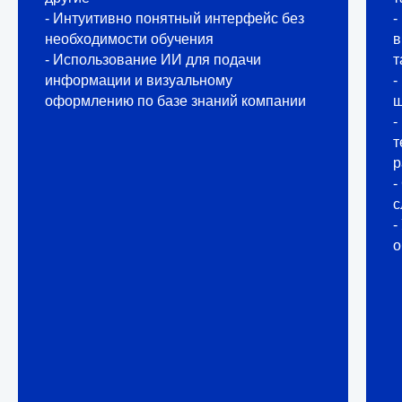
- Интуитивно понятный интерфейс без
-
необходимости обучения
в
- Использование ИИ для подачи
т
информации и визуальному
-
оформлению по базе знаний компании
ш
-
т
р
-
с
-
о